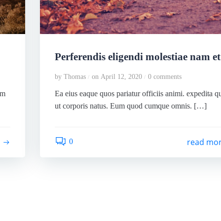
Perferendis eligendi molestiae nam et
by
Thomas
on
April 12, 2020
0
comments
/
/
um
Ea eius eaque quos pariatur officiis animi. expedita 
ut corporis natus. Eum quod cumque omnis. […]
e
read mo
0