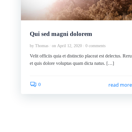
Qui sed magni dolorem
by
Thomas
on
April 12, 2020
0
comments
/
/
Velit officiis quia et distinctio placeat est delectus. Rer
et quis dolore voluptas quam dicta natus. […]
read mor
0